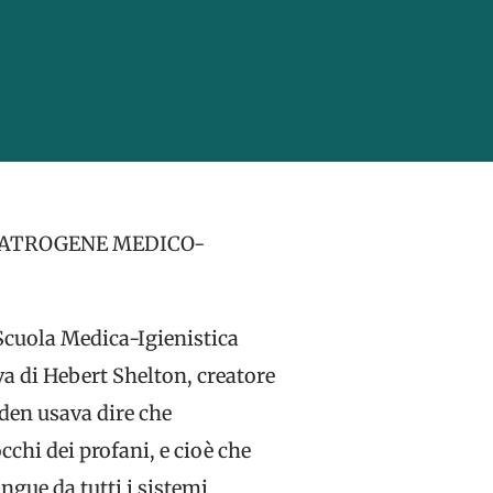
 IATROGENE MEDICO-
a Scuola Medica-Igienistica
va di Hebert Shelton, creatore
lden usava dire che
cchi dei profani, e cioè che
ngue da tutti i sistemi