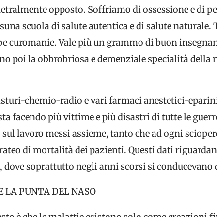
etralmente opposto. Soffriamo di ossessione e di p
ssuna scuola di salute autentica e di salute naturale
roppe curomanie. Vale più un grammo di buon insegna
ono poi la obbrobriosa e demenziale specialità della
bisturi-chemio-radio e vari farmaci anestetici-eparini
sta facendo più vittime e più disastri di tutte le gue
i e sul lavoro messi assieme, tanto che ad ogni sciope
ateo di mortalità dei pazienti. Questi dati riguarda
to, dove soprattutto negli anni scorsi si conducevano 
E LA PUNTA DEL NASO
esto è che le malattie esistono solo come creazioni fi