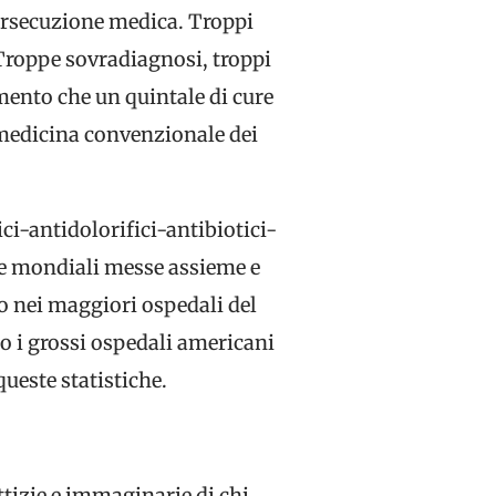
ersecuzione medica. Troppi
. Troppe sovradiagnosi, troppi
mento che un quintale di cure
 medicina convenzionale dei
ci-antidolorifici-antibiotici-
rre mondiali messe assieme e
ro nei maggiori ospedali del
no i grossi ospedali americani
queste statistiche.
ttizie e immaginarie di chi