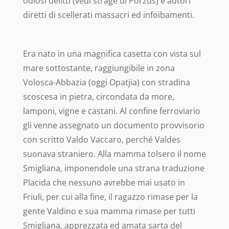
odiosi delitti (vedi strage di Porzus) e autori
diretti di scellerati massacri ed infoibamenti.
Era nato in una magnifica casetta con vista sul
mare sottostante, raggiungibile in zona
Volosca-Abbazia (oggi Opatjia) con stradina
scoscesa in pietra, circondata da more,
lamponi, vigne e castani.
Al confine ferroviario
gli venne assegnato un documento provvisorio
con scritto Valdo Vaccaro, perché Valdes
suonava straniero. Alla mamma tolsero il nome
Smigliana, imponendole una strana traduzione
Placida che nessuno avrebbe mai usato in
Friuli, per cui alla fine, il ragazzo rimase per la
gente Valdino e sua mamma rimase per tutti
Smigliana, apprezzata ed amata sarta del