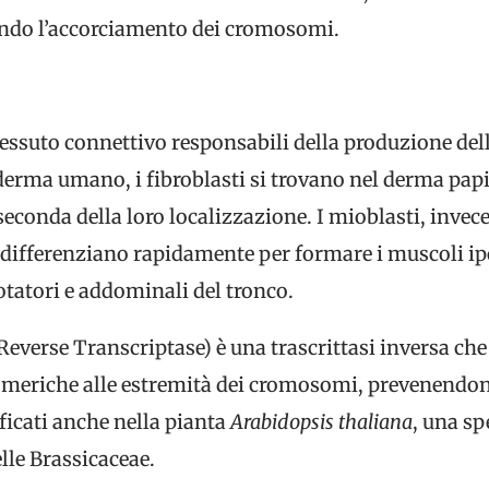
endo l’accorciamento dei cromosomi.
 tessuto connettivo responsabili della produzione del
l derma umano, i fibroblasti si trovano nel derma papi
seconda della loro localizzazione. I mioblasti, invec
i differenziano rapidamente per formare i muscoli ipo
rotatori e addominali del tronco.
verse Transcriptase) è una trascrittasi inversa che
meriche alle estremità dei cromosomi, prevenendone
ificati anche nella pianta
Arabidopsis thaliana
, una sp
lle Brassicaceae.