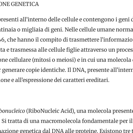
ONE GENETICA
esenti all’interno delle cellule e contengono i geni
aia o migliaia di geni. Nelle cellule umane normal
46, che hanno il compito di trasmettere l’informazio
 e trasmessa alle cellule figlie attraverso un proce
one cellulare (mitosi o meiosi) e in cui una molecola
generare copie identiche. Il DNA, presente all’interno
ne e all’espressione dei caratteri ereditari.
ibonucleico
(RiboNucleic Acid), una molecola presente
. Si tratta di una macromolecola fondamentale per il 
mazione genetica dal DNA alle proteine. Esistono tre t