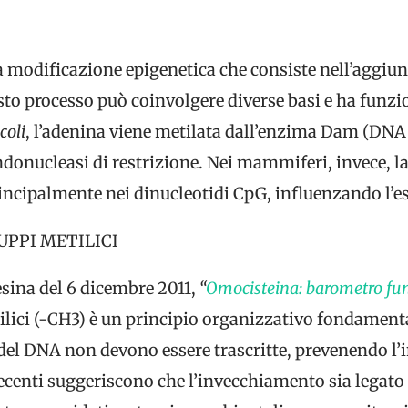
 modificazione epigenetica che consiste nell’aggiun
sto processo può coinvolgere diverse basi e ha funzi
coli
, l’adenina viene metilata dall’enzima Dam (DNA
donucleasi di restrizione. Nei mammiferi, invece, la
rincipalmente nei dinucleotidi CpG, influenzando l’e
UPPI METILICI
esina del 6 dicembre 2011,
“
Omocisteina: barometro fun
lici (-CH3) è un principio organizzativo fondamentale
i del DNA non devono essere trascritte, prevenendo l
ecenti suggeriscono che l’invecchiamento sia legato 