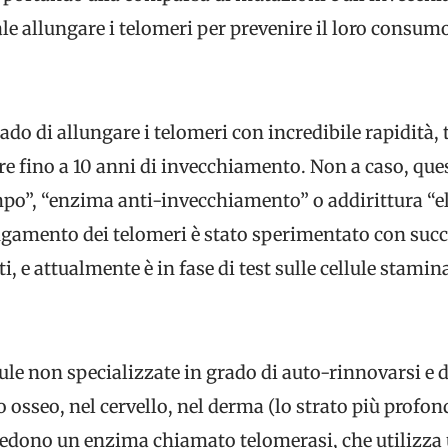
e allungare i telomeri per prevenire il loro consumo
 di allungare i telomeri con incredibile rapidità, t
re fino a 10 anni di invecchiamento. Non a caso, que
, “enzima anti-invecchiamento” o addirittura “elis
gamento dei telomeri è stato sperimentato con success
i, e attualmente è in fase di test sulle cellule stamina
ule non specializzate in grado di auto-rinnovarsi e di 
o osseo, nel cervello, nel derma (lo strato più profond
siedono un enzima chiamato telomerasi, che utilizz