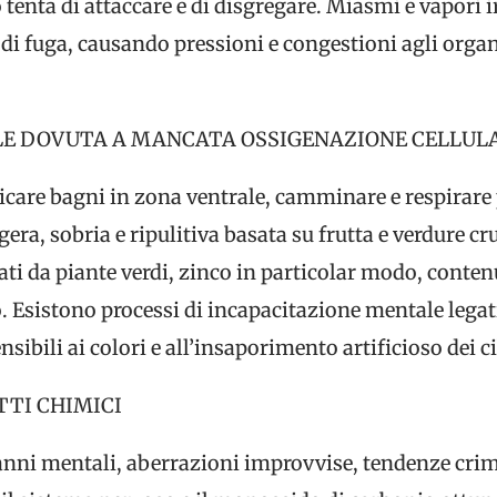
 tenta di attaccare e di disgregare. Miasmi e vapori i
ia di fuga, causando pressioni e congestioni agli orga
E DOVUTA A MANCATA OSSIGENAZIONE CELLUL
aticare bagni in zona ventrale, camminare e respirare
gera, sobria e ripulitiva basata su frutta e verdure cr
cati da piante verdi, zinco in particolar modo, conten
o. Esistono processi di incapacitazione mentale legat
nsibili ai colori e all’insaporimento artificioso dei ci
TTI CHIMICI
danni mentali, aberrazioni improvvise, tendenze crim