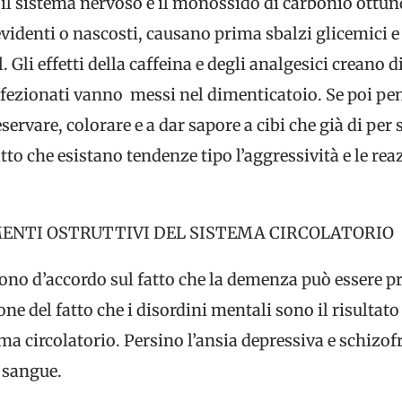
 il sistema nervoso e il monossido di carbonio ottund
evidenti o nascosti, causano prima sbalzi glicemici e
col. Gli effetti della caffeina e degli analgesici creano 
fezionati vanno messi nel dimenticatoio. Se poi pen
servare, colorare e a dar sapore a cibi che già di per 
to che esistano tendenze tipo l’aggressività e le rea
ENTI OSTRUTTIVI DEL SISTEMA CIRCOLATORIO
 sono d’accordo sul fatto che la demenza può essere p
ne del fatto che i disordini mentali sono il risultato
ma circolatorio. Persino l’ansia depressiva e schizof
l sangue.