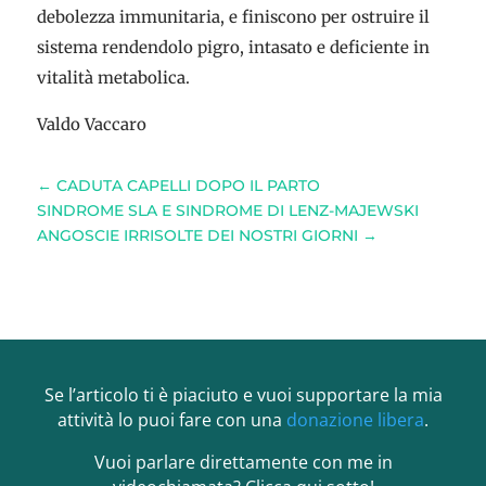
debolezza immunitaria, e finiscono per ostruire il
sistema rendendolo pigro, intasato e deficiente in
vitalità metabolica.
Valdo Vaccaro
←
CADUTA CAPELLI DOPO IL PARTO
SINDROME SLA E SINDROME DI LENZ-MAJEWSKI
ANGOSCIE IRRISOLTE DEI NOSTRI GIORNI
→
Se l’articolo ti è piaciuto e vuoi supportare la mia
attività lo puoi fare con una
donazione libera
.
Vuoi parlare direttamente con me in