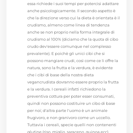
essa richiede i suoi tempi per potercisi adattare
anche psicologicamente. Il secondo aspetto è
che la direzione verso cui la dieta è orientata è il
crudismo, almeno come linea di tendenza
anche se non proprio nella forma integrale di
crudismo al 100% (diciamo che la quota di cibo
crudo dev'essere comunque nel complesso
prevalente). E poichè gli unici cibi che si
possono mangiare crudi, così come ce li offre la
natura, sono la frutta e la verdura, è evidente
che i cibi di base della nostra dieta
vegancrudista dovranno essere proprio la frutta
e la verdura. I cereali infatti richiedono la
preventiva cottura per poter esser consumati,
quindi non possono costituire un cibo di base
per noi; d'altra parte l'uomo è un animale
frugivoro, e non granivoro come un uccello.
Tuttavia i cereali, specie quelli non contenenti
glutine (riso, miglio, saraceno, quinoa ecc),