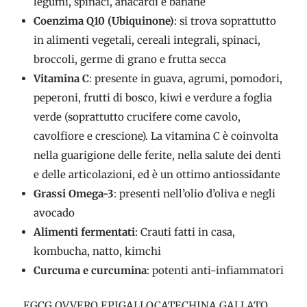
legumi, spinaci, anacardi e banane
Coenzima Q10 (Ubiquinone)
: si trova soprattutto
in alimenti vegetali, cereali integrali, spinaci,
broccoli, germe di grano e frutta secca
Vitamina C
: presente in guava, agrumi, pomodori,
peperoni, frutti di bosco, kiwi e verdure a foglia
verde (soprattutto crucifere come cavolo,
cavolfiore e crescione). La vitamina C è coinvolta
nella guarigione delle ferite, nella salute dei denti
e delle articolazioni, ed è un ottimo antiossidante
Grassi Omega-3
: presenti nell’olio d’oliva e negli
avocado
Alimenti fermentati
: Crauti fatti in casa,
kombucha, natto, kimchi
Curcuma e curcumina
: potenti anti-infiammatori
EGCG OVVERO EPIGALLOCATECHINA GALLATO