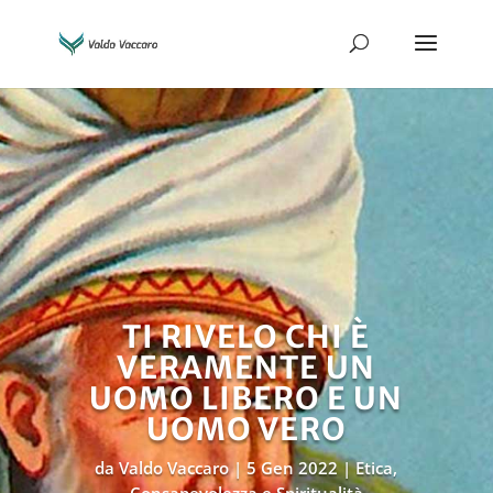
TI RIVELO CHI È
VERAMENTE UN
UOMO LIBERO E UN
UOMO VERO
da
Valdo Vaccaro
5 Gen 2022
Etica,