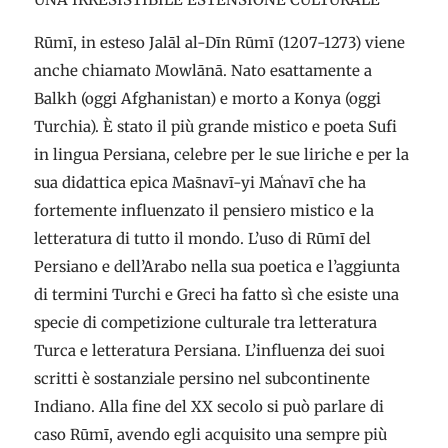
Rūmī, in esteso Jalāl al-Dīn Rūmī (1207-1273) viene
anche chiamato Mowlānā. Nato esattamente a
Balkh (oggi Afghanistan) e morto a Konya (oggi
Turchia). È stato il più grande mistico e poeta Sufi
in lingua Persiana, celebre per le sue liriche e per la
sua didattica epica Mas̄navī-yi Maʿnavī che ha
fortemente influenzato il pensiero mistico e la
letteratura di tutto il mondo. L’uso di Rūmī del
Persiano e dell’Arabo nella sua poetica e l’aggiunta
di termini Turchi e Greci ha fatto sì che esiste una
specie di competizione culturale tra letteratura
Turca e letteratura Persiana. L’influenza dei suoi
scritti è sostanziale persino nel subcontinente
Indiano. Alla fine del XX secolo si può parlare di
caso Rūmī, avendo egli acquisito una sempre più