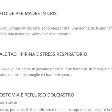
ATOIDE PER MADRE IN CRISI
O Egregio dr Vaccaro, sono Alessandra, una donna di 35 anni affe
ella mia malattia! Spero invece di trovare...
ALE TACHIPIRINA E STRESS RESPIRATORIO
e
ve Valdo, sono un giovane padre di due bambini. In famiglia siamo
ismo, mentre mia moglie e i bambini sono...
EROSTOMIA E REFLUSSO DOLCIASTRO
onnettivite
to, per caso, il Suo indirizzo e-mail e ho appreso con piacere la S