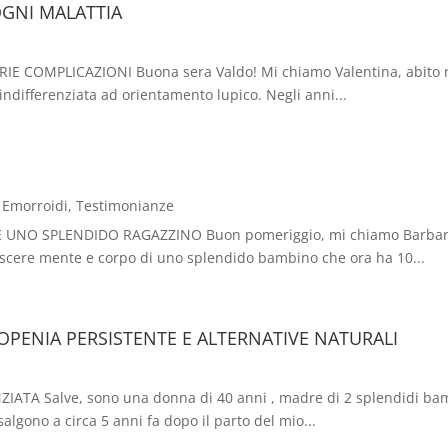
OGNI MALATTIA
 COMPLICAZIONI Buona sera Valdo! Mi chiamo Valentina, abito nel
indifferenziata ad orientamento lupico. Negli anni...
,
Emorroidi
,
Testimonianze
O SPLENDIDO RAGAZZINO Buon pomeriggio, mi chiamo Barbara ho 
crescere mente e corpo di uno splendido bambino che ora ha 10...
OPENIA PERSISTENTE E ALTERNATIVE NATURALI
TA Salve, sono una donna di 40 anni , madre di 2 splendidi bamb
salgono a circa 5 anni fa dopo il parto del mio...