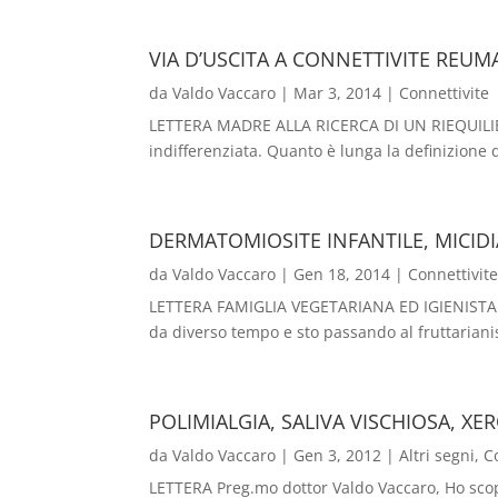
VIA D’USCITA A CONNETTIVITE REUM
da
Valdo Vaccaro
|
Mar 3, 2014
|
Connettivite
LETTERA MADRE ALLA RICERCA DI UN RIEQUILIBRI
indifferenziata. Quanto è lunga la definizione d
DERMATOMIOSITE INFANTILE, MICIDI
da
Valdo Vaccaro
|
Gen 18, 2014
|
Connettivit
LETTERA FAMIGLIA VEGETARIANA ED IGIENISTA Sal
da diverso tempo e sto passando al fruttarian
POLIMIALGIA, SALIVA VISCHIOSA, X
da
Valdo Vaccaro
|
Gen 3, 2012
|
Altri segni
,
C
LETTERA Preg.mo dottor Valdo Vaccaro, Ho scoper