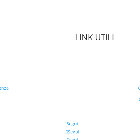
LINK UTILI
enza
Segui
Segui
Segui