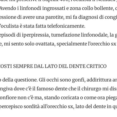
Avendo i linfonodi ingrossati e zona collo bollente, 
ressione di avere una parotite, mi fa diagnosi di con
’oculista è stata fatta telefonicamente.
episodi di iperpiressia, tumefazione linfonodale, la 
e, mi sento solo ovattata, specialmente l’orecchio s
COSTI SEMPRE DAL LATO DEL DENTE CRITICO
 della questione. Gli occhi sono gonfi, addirittura a
giva dove c’è il famoso dente che il chirurgo mi dis
onfiore non c’è ma, stando coricata o come ora piega
 percepisco sordità all’orecchio sx, lato del dente in q