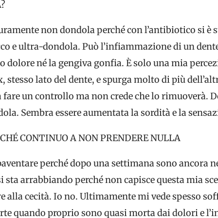
?
uramente non dondola perché con l’antibiotico si è 
tocco e ultra-dondola. Può l’infiammazione di un dent
dolore né la gengiva gonfia. È solo una mia percez
sx, stesso lato del dente, e spurga molto di più dell’a
a fare un controllo ma non crede che lo rimuoverà. D
dola. Sembra essere aumentata la sordità e la sensaz
RCHÉ CONTINUO A NON PRENDERE NULLA
paventare perché dopo una settimana sono ancora ne
 si sta arrabbiando perché non capisce questa mia sce
 alla cecità. Io no. Ultimamente mi vede spesso soffr
arte quando proprio sono quasi morta dai dolori e l’