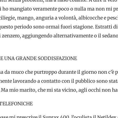
ui ho mangiato veramente poco o nulla ma non mi p
liegie, mango, anguria a volontà, albicocche e pes
questo periodo sono ormai fuori stagione. Estratti di
 zenzero, aggiungendo alternativamente o il sedano
 ME UNA GRANDE SODDISFAZIONE
sa da muco che purtroppo durante il giorno non c’è p
mente lavorando a contatto con il pubblico sono stat
. Ma mio marito, che mi sta vicino, agli occhi non ha
 TELEFONICHE
e mi prescrive il Suprax 400, l’oculista il Netildex g