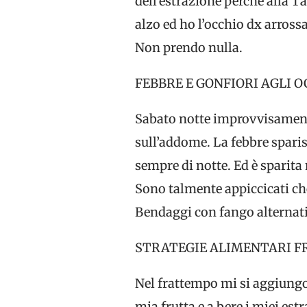
dell’estrazione perché alla 
alzo ed ho l’occhio dx arross
Non prendo nulla.
FEBBRE E GONFIORI AGLI O
Sabato notte improvvisamente 
sull’addome. La febbre sparis
sempre di notte. Ed è sparit
Sono talmente appiccicati che
Bendaggi con fango alternati 
STRATEGIE ALIMENTARI F
Nel frattempo mi si aggiungo
mia frutta e a bere i miei est