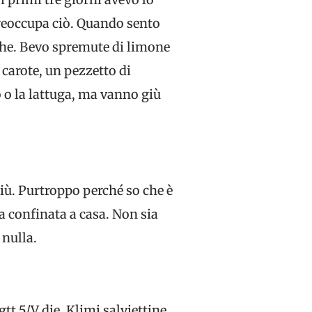
reoccupa ciò. Quando sento
che. Bevo spremute di limone
 carote, un pezzetto di
 o la lattuga, ma vanno giù
iù. Purtroppo perché so che è
a confinata a casa. Non sia
 nulla.
tt 5/V die, Klimi salviettine