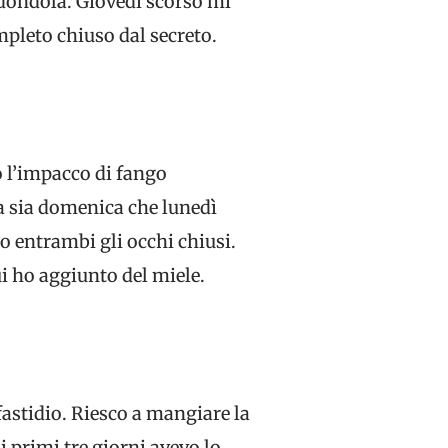
 dondola. Giovedì scorso mi
mpleto chiuso dal secreto.
o l’impacco di fango
ta sia domenica che lunedì
o entrambi gli occhi chiusi.
ui ho aggiunto del miele.
stidio. Riesco a mangiare la
 i primi tre giorni avevo lo