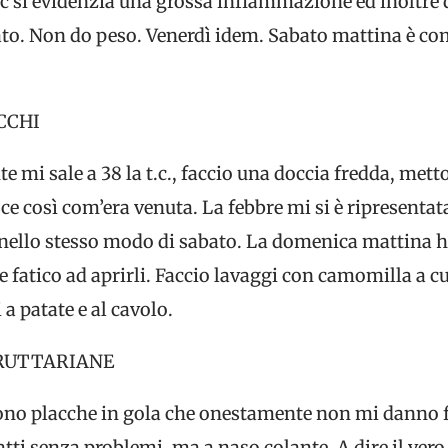
Tac si evidenzia una grossa infiammazione ed inoltre
ato. Non do peso. Venerdì idem. Sabato mattina è co
CCHI
mi sale a 38 la t.c., faccio una doccia fredda, mett
ce così com’era venuta. La febbre mi si è ripresenta
a nello stesso modo di sabato. La domenica mattina h
 fatico ad aprirli. Faccio lavaggi con camomilla a c
a patate e al cavolo.
RUTTARIANE
no placche in gola che onestamente non mi danno fa
ratti senza problemi, ma a naso colante. A dire il vero