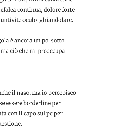
cefalea continua, dolore forte
giuntivite oculo-ghiandolare.
gola è ancora un po’ sotto
x ma ciò che mi preoccupa
nche il naso, ma io percepisco
se essere borderline per
ta con il capo sul pc per
uestione.