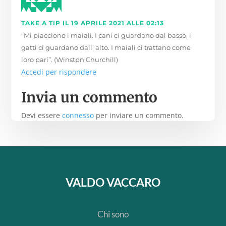
TAKE A TIP
IL 19 APRILE 2021 ALLE 02:13
“Mi piacciono i maiali. I cani ci guardano dal basso, i
gatti ci guardano dall’ alto. I maiali ci trattano come
loro pari”. (Winstpn Churchill)
Accedi per rispondere
Invia un commento
Devi essere
connesso
per inviare un commento.
VALDO VACCARO
Chi sono