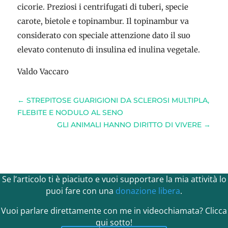
cicorie. Preziosi i centrifugati di tuberi, specie
carote, bietole e topinambur. Il topinambur va
considerato con speciale attenzione dato il suo
elevato contenuto di insulina ed inulina vegetale.
Valdo Vaccaro
←
STREPITOSE GUARIGIONI DA SCLEROSI MULTIPLA,
FLEBITE E NODULO AL SENO
GLI ANIMALI HANNO DIRITTO DI VIVERE
→
Se l’articolo ti è piaciuto e vuoi supportare la mia attività lo
puoi fare con una
donazione libera
.
Vuoi parlare direttamente con me in videochiamata? Clicca
qui sotto!