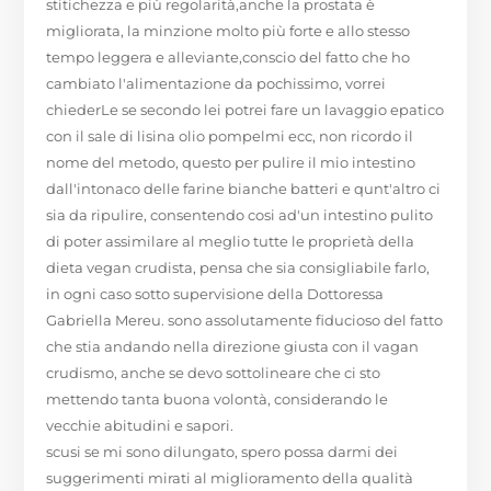
stitichezza e più regolarità,anche la prostata è
migliorata, la minzione molto più forte e allo stesso
tempo leggera e alleviante,conscio del fatto che ho
cambiato l'alimentazione da pochissimo, vorrei
chiederLe se secondo lei potrei fare un lavaggio epatico
con il sale di lisina olio pompelmi ecc, non ricordo il
nome del metodo, questo per pulire il mio intestino
dall'intonaco delle farine bianche batteri e qunt'altro ci
sia da ripulire, consentendo cosi ad'un intestino pulito
di poter assimilare al meglio tutte le proprietà della
dieta vegan crudista, pensa che sia consigliabile farlo,
in ogni caso sotto supervisione della Dottoressa
Gabriella Mereu. sono assolutamente fiducioso del fatto
che stia andando nella direzione giusta con il vagan
crudismo, anche se devo sottolineare che ci sto
mettendo tanta buona volontà, considerando le
vecchie abitudini e sapori.
scusi se mi sono dilungato, spero possa darmi dei
suggerimenti mirati al miglioramento della qualità