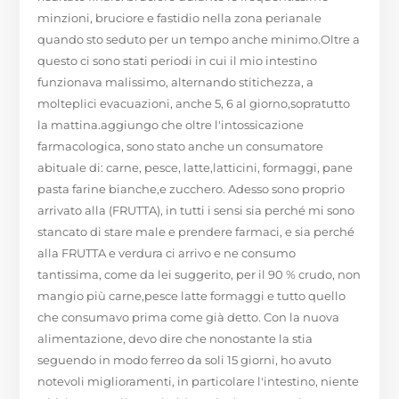
minzioni, bruciore e fastidio nella zona perianale
quando sto seduto per un tempo anche minimo.Oltre a
questo ci sono stati periodi in cui il mio intestino
funzionava malissimo, alternando stitichezza, a
molteplici evacuazioni, anche 5, 6 al giorno,sopratutto
la mattina.aggiungo che oltre l'intossicazione
farmacologica, sono stato anche un consumatore
abituale di: carne, pesce, latte,latticini, formaggi, pane
pasta farine bianche,e zucchero. Adesso sono proprio
arrivato alla (FRUTTA), in tutti i sensi sia perché mi sono
stancato di stare male e prendere farmaci, e sia perché
alla FRUTTA e verdura ci arrivo e ne consumo
tantissima, come da lei suggerito, per il 90 % crudo, non
mangio più carne,pesce latte formaggi e tutto quello
che consumavo prima come già detto. Con la nuova
alimentazione, devo dire che nonostante la stia
seguendo in modo ferreo da soli 15 giorni, ho avuto
notevoli miglioramenti, in particolare l'intestino, niente