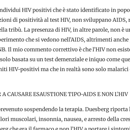
individui HIV positivi che è stato identificato in pop
ioni di positività al test HIV, non sviluppano AIDS
lla tribù. La presenza di HIV, in altre parole, non è 
deperimento che si vedono nell’AIDS, altrimenti anche 
NB. Il mio commento correttivo è che l’HIV non esist
è solo basata su un test demenziale e iniquo come que
niti HIV-positivi ma che in realtà sono solo malarici 
 A CAUSARE ESAUSTIONE TIPO-AIDS E NON L’HIV
 è prevenuto sospendendo la terapia. Duesberg riport
olori muscolari, insonnia, nausea, e arresto della cresc
g che era il farmaco e non l’HIV a portare i sintomi