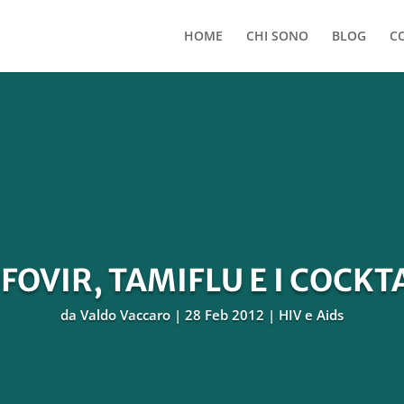
HOME
CHI SONO
BLOG
C
OVIR, TAMIFLU E I COCKT
da
Valdo Vaccaro
28 Feb 2012
HIV e Aids