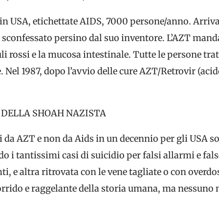
n USA, etichettate AIDS, 7000 persone/anno. Arrivan
 sconfessato persino dal suo inventore. L’AZT manda 
i rossi e la mucosa intestinale. Tutte le persone tr
e. Nel 1987, dopo l’avvio delle cure AZT/Retrovir (a
 DELLA SHOAH NAZISTA
ti da AZT e non da Aids in un decennio per gli USA s
 i tantissimi casi di suicidio per falsi allarmi e fal
nti, e altra ritrovata con le vene tagliate o con over
 orrido e raggelante della storia umana, ma nessuno n