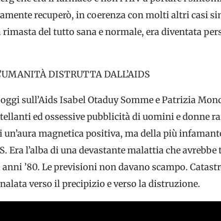
ente recuperò, in coerenza con molti altri casi simi
a rimasta del tutto sana e normale, era diventata pe
 L’UMANITÀ DISTRUTTA DALL’AIDS
 oggi sull’Aids Isabel Otaduy Somme e Patrizia Monda
rtellanti ed ossessive pubblicità di uomini e donne ra
 un’aura magnetica positiva, ma della più infamante 
S. Era l’alba di una devastante malattia che avrebbe
li anni ’80. Le previsioni non davano scampo. Catas
alata verso il precipizio e verso la distruzione.