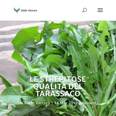
LE STREPITOSE
QUALITÀ DEL
TARASSACO
da
Valdo Vaccaro
14 Mar 2019
Alimenti