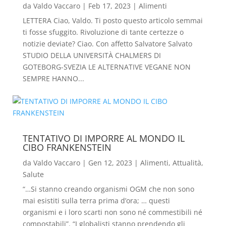
da
Valdo Vaccaro
|
Feb 17, 2023
|
Alimenti
LETTERA Ciao, Valdo. Ti posto questo articolo semmai
ti fosse sfuggito. Rivoluzione di tante certezze o
notizie deviate? Ciao. Con affetto Salvatore Salvato
STUDIO DELLA UNIVERSITÀ CHALMERS DI
GOTEBORG-SVEZIA LE ALTERNATIVE VEGANE NON
SEMPRE HANNO...
TENTATIVO DI IMPORRE AL MONDO IL
CIBO FRANKENSTEIN
da
Valdo Vaccaro
|
Gen 12, 2023
|
Alimenti
,
Attualità
,
Salute
“…Si stanno creando organismi OGM che non sono
mai esistiti sulla terra prima d’ora; … questi
organismi e i loro scarti non sono né commestibili né
compostabili”. “I globalisti stanno prendendo gli