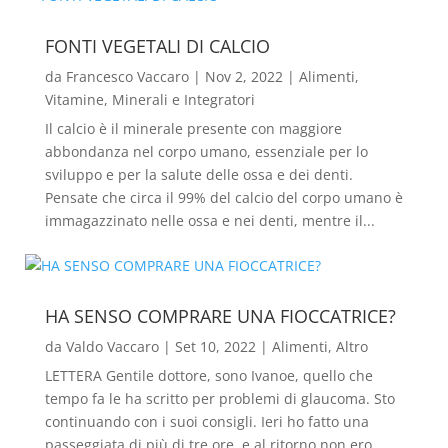
FONTI VEGETALI DI CALCIO
da
Francesco Vaccaro
|
Nov 2, 2022
|
Alimenti
,
Vitamine, Minerali e Integratori
Il calcio è il minerale presente con maggiore
abbondanza nel corpo umano, essenziale per lo
sviluppo e per la salute delle ossa e dei denti.
Pensate che circa il 99% del calcio del corpo umano è
immagazzinato nelle ossa e nei denti, mentre il...
HA SENSO COMPRARE UNA FIOCCATRICE?
da
Valdo Vaccaro
|
Set 10, 2022
|
Alimenti
,
Altro
LETTERA Gentile dottore, sono Ivanoe, quello che
tempo fa le ha scritto per problemi di glaucoma. Sto
continuando con i suoi consigli. Ieri ho fatto una
passeggiata di più di tre ore, e al ritorno non ero