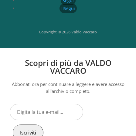
Segui
Segui
Copyright © 2026 Valdo Vaccaro
Scopri di più da VALDO
VACCARO
Abbonati ora per continuare a leggere e avere accesso
all'archivio completo.
Digita
la
tua
e-
Iscriviti
mail...