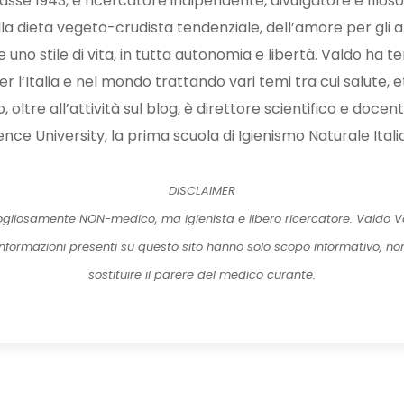
sse 1943, è ricercatore indipendente, divulgatore e filoso
a dieta vegeto-crudista tendenziale, dell’amore per gli a
uno stile di vita, in tutta autonomia e libertà. Valdo ha t
r l’Italia e nel mondo trattando vari temi tra cui salute, et
oltre all’attività sul blog, è direttore scientifico e docen
ence University, la prima scuola di Igienismo Naturale Itali
DISCLAIMER
gliosamente NON-medico, ma igienista e libero ricercatore. Valdo Va
 informazioni presenti su questo sito hanno solo scopo informativo, n
sostituire il parere del medico curante.