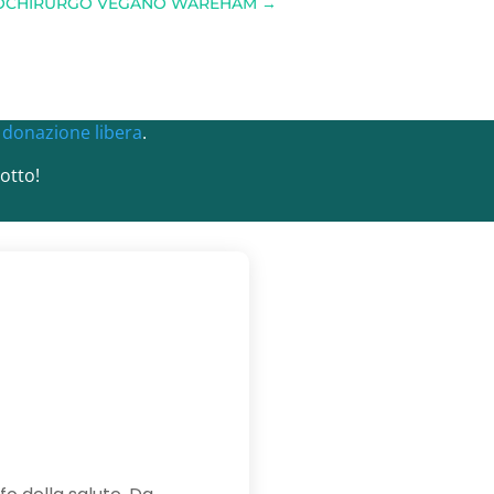
DIOCHIRURGO VEGANO WAREHAM
→
a
donazione libera
.
otto!