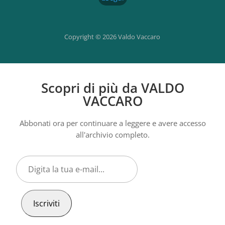
Copyright © 2026 Valdo Vaccaro
Scopri di più da VALDO
VACCARO
Abbonati ora per continuare a leggere e avere accesso
all'archivio completo.
Digita
la
tua
e-
Iscriviti
mail...