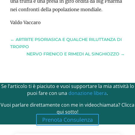
una truffa e una presa in giro ordita da Big Pharma
nei confronti della popolazione mondiale.
Valdo Vaccaro
←
ARTRITE PSORIASICA E QUALCHE RILUTTANZA DI
TROPPO
NERVO FRENICO E RIMEDI AL SINGHIOZZO
→
Se l’articolo ti è piaciuto e vuoi supportare la mia attività lo
puoi fare con una
donazione libera
.
Vuoi parlare direttamente con me in videochiamata? Clicca
qui sotto!
Prenota Consulenza