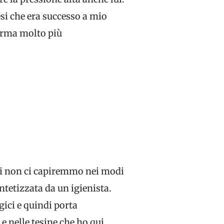
esi che era successo a mio
forma molto più
nti non ci capiremmo nei modi
ntetizzata da un igienista.
ici e quindi porta
e nelle tesine che ho qui