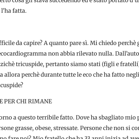
rto cosa gli stava succedendo ed è stato portato d’u
l’ha fatta.
fficile da capire? A quanto pare sì. Mi chiedo perchè g
 l’ecocardiogramma non abbia rilevato nulla. Dall’au
ichè tricuspide, pertanto siamo stati (figli e fratelli
Ma allora perchè durante tutte le eco che ha fatto ne
icuspide?
E PER CHI RIMANE
rno a questo terribile fatto. Dove ha sbagliato mio
ersone grasse, obese, stressate. Persone che non si 
 fare noi? Mio fratello che ha 33 anni inizia ad aver