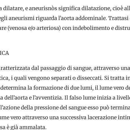
 dilatare, e aneurisnòs significa dilatazione, cioè al
gli aneurismi riguarda l’aorta addominale. Trattasi 
are (venosa e/o arteriosa) con indebolimento e distru
ICA
aratterizzata dal passaggio di sangue, attraverso una
tica, i quali vengono separati o disseccati. Si tratta i
determina la formazione di due lumi, il lume vero del
dell’aorta e l’avventizia. Il falso lume inizia a livel
 l’azione della pressione del sangue esso può termin
me vero attraverso una successiva lacerazione intim
ssa è già ammalata.