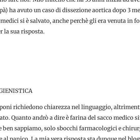
apà) ha avuto un caso di dissezione aortica dopo 3 m
medici si è salvato, anche perchè gli era venuta in 
r la sua risposta.
GIENISTICA
 poni richiedono chiarezza nel linguaggio, altrime
ato. Quanto andrò a dire è farina del sacco medico si
 ben sappiamo, solo sbocchi farmacologici e chirurg
e al panico. La mia vera risposta sta dunque nel blog 