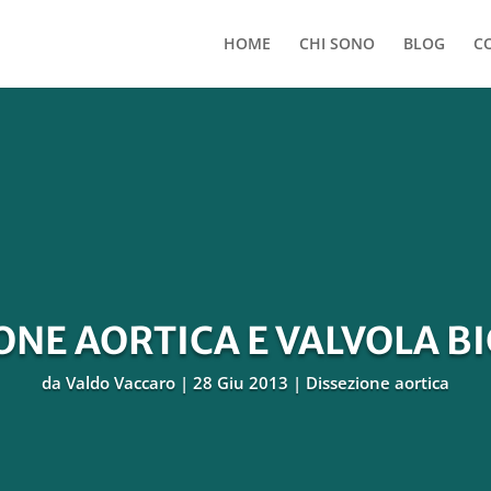
HOME
CHI SONO
BLOG
C
ONE AORTICA E VALVOLA B
da
Valdo Vaccaro
28 Giu 2013
Dissezione aortica