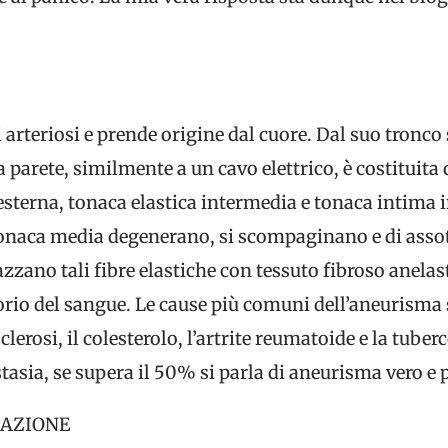
si arteriosi e prende origine dal cuore. Dal suo tronco
 parete, similmente a un cavo elettrico, è costituita 
sterna, tonaca elastica intermedia e tonaca intima i
tonaca media degenerano, si scompaginano e di assott
zano tali fibre elastiche con tessuto fibroso anelast
torio del sangue. Le cause più comuni dell’aneurisma 
lerosi, il colesterolo, l’artrite reumatoide e la tuberc
stasia, se supera il 50% si parla di aneurisma vero e 
TAZIONE