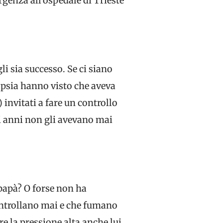
rgenza all’ospedale di Trieste
li sia successo. Se ci siano
topsia hanno visto che aveva
) invitati a fare un controllo
gli anni non gli avevano mai
 papà? O forse non ha
controllano mai e che fumano
e la pressione alta anche lui.