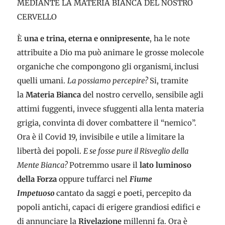
MEDIANTE LA MATERIA BIANCA DEL NOSTRO
CERVELLO
È
una e trina, eterna e onnipresente
, ha le note
attribuite a Dio ma può animare le grosse molecole
organiche che compongono gli organismi
,
inclusi
quelli umani.
La possiamo percepire?
Si, tramite
la
Materia Bianca
del nostro cervello, sensibile agli
attimi fuggenti, invece sfuggenti alla lenta materia
grigia, convinta di dover combattere il “nemico”.
Ora è il Covid 19, invisibile e utile a limitare la
libertà dei popoli.
E se fosse pure il Risveglio della
Mente Bianca?
Potremmo usare il
lato luminoso
della Forza
oppure tuffarci nel
Fiume
Impetuoso
cantato da saggi e poeti, percepito da
popoli antichi, capaci di erigere grandiosi edifici e
di annunciare la
Rivelazione
millenni fa. Ora è