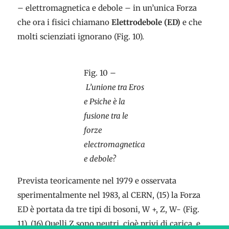
– elettromagnetica e debole – in un’unica Forza
che ora i fisici chiamano
Elettrodebole (ED)
e che
molti scienziati ignorano (Fig. 10).
Fig. 10 –
L’unione tra Eros
e Psiche è la
fusione tra le
forze
electromagnetica
e debole?
Prevista teoricamente nel 1979 e osservata
sperimentalmente nel 1983, al CERN, (15) la Forza
ED è portata da tre tipi di bosoni, W +, Z, W- (Fig.
11). (16) Quelli Z sono neutri, cioè privi di carica, e