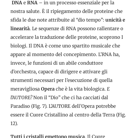
DNA
e
RNA
– in un processo essenziale per la
nostra salute. È il ripiegamento delle proteine che
sfida le due note attribuite al “dio tempo”:
unicità e
linearità
. Le sequenze di RNA possono rallentare o
accelerare la traduzione delle proteine, scoprono I
biologi. Il DNA è come uno spartito musicale che
appare al momento del concepimento. L’RNA ha,
invece, le funzioni di un abile conduttore
d’orchestra, capace di dirigere e attivare gli
strumenti necessari per l’esecuzione di quella
meravigliosa
Opera
che è la vita biologica.
E
l’AUTORE?
Non il “Dio” che ci ha cacciati dal
Paradiso (Fig. 7). L’AUTORE dell’Opera potrebbe
essere il Cuore Cristallino al centro della Terra (Fig.
12).
Tutti i cristalli emettono musica
. Il Cuore