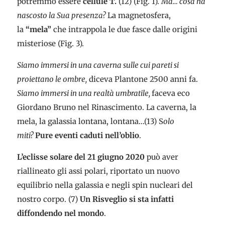
potremmo essere
cellule T.
(12) (Fig. 1).
Ma… cosa ha
nascosto la Sua presenza?
La magnetosfera,
la
“mela”
che intrappola le due fasce dalle origini
misteriose (Fig. 3).
Siamo immersi in una caverna sulle cui pareti si
proiettano le ombre,
diceva Plantone 2500 anni fa.
Siamo immersi in una realtà umbratile,
faceva eco
Giordano Bruno nel Rinascimento. La caverna, la
mela, la galassia lontana, lontana…(13) S
olo
miti?
Pure eventi caduti nell’oblio
.
L’eclisse solare del 21 giugno 2020
può aver
riallineato gli assi polari, riportato un nuovo
equilibrio nella galassia e negli spin nucleari del
nostro corpo. (7)
Un Risveglio si sta infatti
diffondendo nel mondo
.