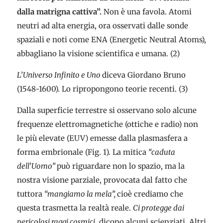
dalla matrigna cattiva”.
Non è una favola. Atomi
neutri ad alta energia, ora osservati dalle sonde
spaziali e noti come ENA (Energetic Neutral Atoms),
abbagliano la visione scientifica e umana. (2)
L’Universo Infinito e Uno
diceva Giordano Bruno
(1548-1600). Lo ripropongono teorie recenti. (3)
Dalla superficie terrestre si osservano solo alcune
frequenze elettromagnetiche (ottiche e radio) non
le più elevate (EUV) emesse dalla plasmasfera a
forma embrionale (Fig. 1). La mitica
“caduta
dell’Uomo”
può riguardare non lo spazio, ma la
nostra visione parziale, provocata dal fatto che
tuttora
“mangiamo la mela”,
cioè crediamo che
questa trasmetta la realtà reale.
Ci protegge dai
pericolosi raggi cosmici
, dicono alcuni scienziati. Altri