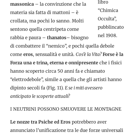
libro
massonica
– la convinzione che la
“Chimica
materia sia fatta di mattoni – è
Occulta”,
crollata, ma pochi lo sanno. Molti
pubblincato
sentono quella centripeta come
nel 1908.
rabbia e paura –
thanatos
– bisogno
di combattere il “nemico”, e pochi quella debole
come
eros
, sensualità e unità.
Cos’è la Vita?
Forse è la
Forza una e trina, eterna e onnipresente
che i fisici
hanno scoperto circa 50 anni fa e chiamato
“elettrodebole”, simile a quella che gli artisti hanno
dipinto secoli fa (Fig. 11).
E se i miti avessero
anticipato le scoperte attuali?
I NEUTRINI POSSONO SMUOVERE LE MONTAGNE
Le nozze tra Psiche ed Eros
potrebbero aver
annunciato l’unificazione tra le due forze universali