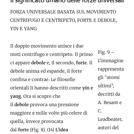
Il significato umano delle forze universali
FORZA UNIVERSALE BASATA SUL MOVIMENTO
CENTRIFUGO E CENTRIPETO, FORTE E DEBOLE,
YIN E YANG
Il doppio movimento unisce i due
Fig. 9 –
moti centrifugo e centripeto. Il primo
L’immagine
ci appare
debole
e, il secondo,
forte
. Il
rappresenta
debole anima ed espande, il forte
gli “atomi
confina e contrae. Le filosofie
ultimi”,
orientali li hanno descritti come
yin e
decritti da
yang.
Ora si scopre che
A. Besant e
il
debole
provoca una pressione
C.
maggiore e mille volte più celere di
Leadbeater,
quella, invece provocata
autori del
dal
forte
(Fig. 8). (14)
L’idea