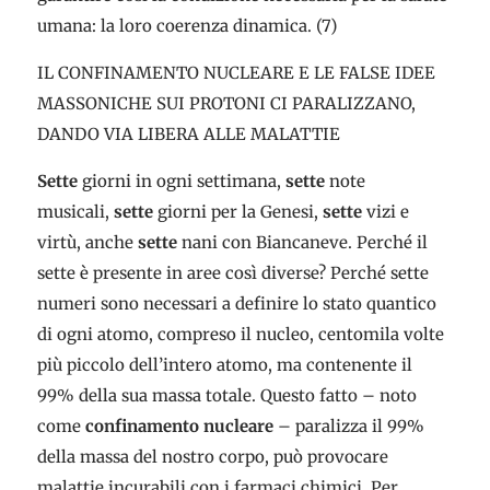
umana: la loro coerenza dinamica. (7)
IL CONFINAMENTO NUCLEARE E LE FALSE IDEE
MASSONICHE SUI PROTONI CI PARALIZZANO,
DANDO VIA LIBERA ALLE MALATTIE
Sette
giorni in ogni settimana,
sette
note
musicali,
sette
giorni per la Genesi,
sette
vizi e
virtù, anche
sette
nani con Biancaneve. Perché il
sette è presente in aree così diverse? Perché sette
numeri sono necessari a definire lo stato quantico
di ogni atomo, compreso il nucleo, centomila volte
più piccolo dell’intero atomo, ma contenente il
99% della sua massa totale. Questo fatto – noto
come
confinamento nucleare
– paralizza il 99%
della massa del nostro corpo, può provocare
malattie incurabili con i farmaci chimici. Per