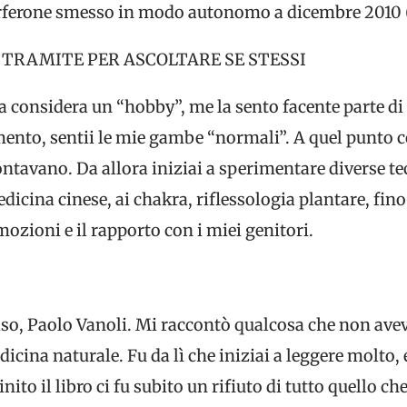
terferone smesso in modo autonomo a dicembre 2010 
TRAMITE PER ASCOLTARE SE STESSI
a considera un “hobby”, me la sento facente parte di 
ento, sentii le mie gambe “normali”. A quel punto c
ontavano. Da allora iniziai a sperimentare diverse te
dicina cinese, ai chakra, riflessologia plantare, fino
zioni e il rapporto con i miei genitori.
aso, Paolo Vanoli. Mi raccontò qualcosa che non ave
icina naturale. Fu da lì che iniziai a leggere molto, 
nito il libro ci fu subito un rifiuto di tutto quello ch