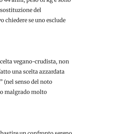
 sostituzione del
evo chiedere se uno esclude
celta vegano-crudista, non
fatto una scelta azzardata
” (nel senso del noto
suo malgrado molto
bastire un confronto sereno