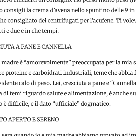
so consigli la crema d’avena nello spuntino delle 9 in
he consigliato dei centrifugati per l’acufene. Ti vol
tti e due e in che tempi.
UTA A PANE E CANNELLA
 madre è “amorevolmente” preoccupata per la mia s
 proteine e carboidrati industriali, teme che abbia 
dente calo di peso. Lei, cresciuta a pane e “Cannella
ta di temi riguardo salute e alimentazione, è anche 
 è difficile, e il dato “ufficiale” dogmatico.
TO APERTO E SERENO
i sera quando io e mia madre abbiamo provato ad im