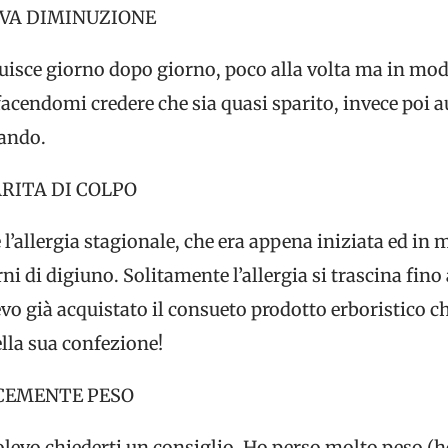
IVA DIMINUZIONE
uisce giorno dopo giorno, poco alla volta ma in mod
, facendomi credere che sia quasi sparito, invece poi
ando.
RITA DI COLPO
e l’allergia stagionale, che era appena iniziata ed in 
ni di digiuno. Solitamente l’allergia si trascina fino
vo già acquistato il consueto prodotto erboristico che
lla sua confezione!
CEMENTE PESO
olevo chiederti un consiglio. Ho perso molto peso (h