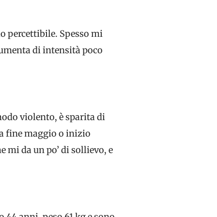
o percettibile. Spesso mi
 aumenta di intensità poco
modo violento, è sparita di
 a fine maggio o inizio
 mi da un po’ di sollievo, e
o 44 anni, peso 61 kg e sono