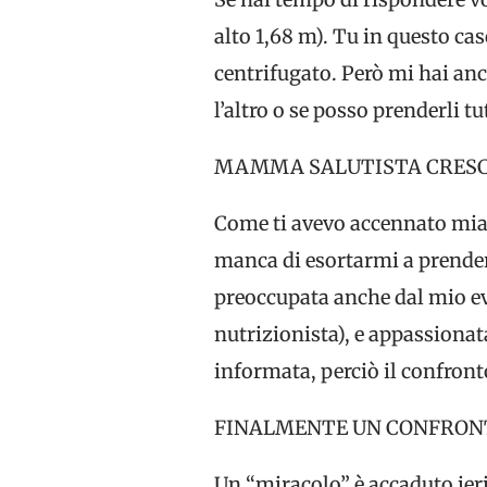
alto 1,68 m). Tu in questo ca
centrifugato. Però mi hai anc
l’altro o se posso prenderli tu
MAMMA SALUTISTA CRESCI
Come ti avevo accennato mia
manca di esortarmi a prendere
preoccupata anche dal mio evi
nutrizionista), e appassiona
informata, perciò il confronto
FINALMENTE UN CONFRON
Un “miracolo” è accaduto ier