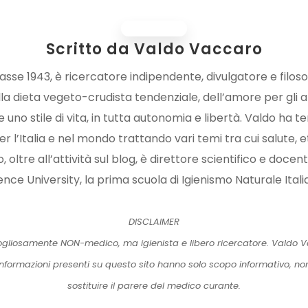
Scritto da
Valdo Vaccaro
sse 1943, è ricercatore indipendente, divulgatore e filoso
a dieta vegeto-crudista tendenziale, dell’amore per gli a
uno stile di vita, in tutta autonomia e libertà. Valdo ha t
r l’Italia e nel mondo trattando vari temi tra cui salute, et
oltre all’attività sul blog, è direttore scientifico e docen
ence University, la prima scuola di Igienismo Naturale Itali
DISCLAIMER
gliosamente NON-medico, ma igienista e libero ricercatore. Valdo Va
 informazioni presenti su questo sito hanno solo scopo informativo, n
sostituire il parere del medico curante.