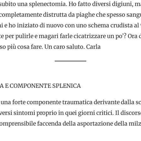
ubito una splenectomia. Ho fatto diversi digiuni, ma 
ompletamente distrutta da piaghe che spesso sangu
i e ho iniziato di nuovo con uno schema crudista al 
e per pulirle e magari farle cicatrizzare un po’? Ora
so più cosa fare. Un caro saluto. Carla
 E COMPONENTE SPLENICA
’è una forte componente traumatica derivante dalla
ersi sintomi proprio in quei giorni critici. Il disco
comprensibile faccenda della asportazione della milz