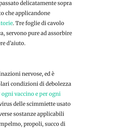
i passato delicatamente sopra
ento che applicandone
torie
. Tre foglie di cavolo
sca, servono pure ad assorbire
re d’aiuto.
minazioni nervose, ed è
colari condizioni di debolezza
r ogni vaccino e per ogni
 virus delle scimmiette usato
verse sostanze applicabili
pompelmo, propoli, succo di