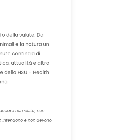
fo della salute. Da
nimali e la natura un
enuto centinaia di
ica, attualità e altro
te della HSU – Health
ana.
ccaro non visita, non
on intendono e non devono