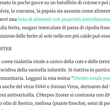
versato in poche gocce su un batuffolo di cotone e po
a salvia, la curcuma, la papaia sia assunta come alim
trovi una
lista di alimenti con proprietà antinfiamma
ulla ferita, magari intercalate di pasta di cipolla fre
zione delle ferite al sole nelle ore più calde può esse
OSTER
 come malattia virale a carico della cute e delle ter
ecidiva della varicella infantile. Si riattiva in parti
mmunitaria. Leggasi la mia tesina “
Divieto totale pe
la anche del virus SV40 o Simian Virus, derivante dal
oni antivaricella. L’Herpes Zoster si contrasta con di
po olio di iberico, melissa (piante fresche), semi di 