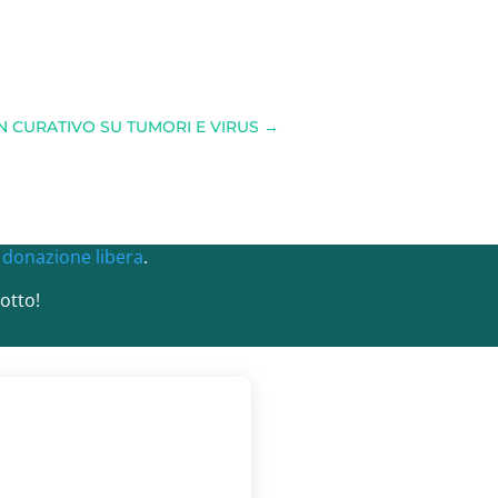
N CURATIVO SU TUMORI E VIRUS
→
a
donazione libera
.
otto!