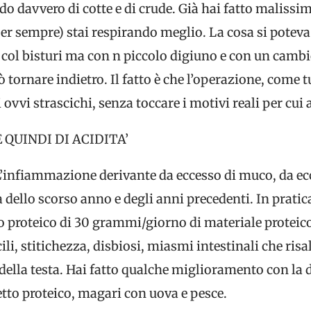
o davvero di cotte e di crude. Già hai fatto malissim
er sempre) stai respirando meglio. La cosa si poteva
col bisturi ma con n piccolo digiuno e con un cambio
ò tornare indietro. Il fatto è che l’operazione, come tu
i ovvi strascichi, senza toccare i motivi reali per cui
 QUINDI DI ACIDITA’
L’infiammazione derivante da eccesso di muco, da ecc
ta dello scorso anno e degli anni precedenti. In prati
o proteico di 30 grammi/giorno di materiale proteico
cili, stitichezza, disbiosi, miasmi intestinali che ri
i della testa. Hai fatto qualche miglioramento con la
tetto proteico, magari con uova e pesce.