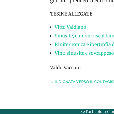
giorno riprendere dieta come 
TESINE ALLEGATE
Vitto Valdiano
Sinusite, cioè surriscaldam
Rinite cronica e ipertrofia 
Vinti sinusite e sovrappeso
Valdo Vaccaro
←
INDIGNATA VERSO IL CONTAGIS
Se l’articolo ti è