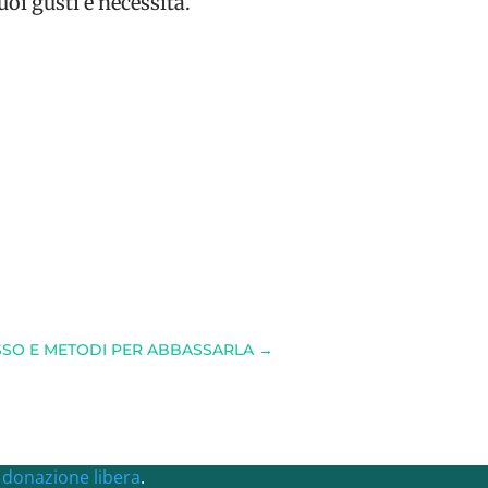
oi gusti e necessità.
ESSO E METODI PER ABBASSARLA
→
a
donazione libera
.