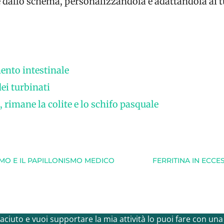
dallo schema, personalizzandola e adattandola ai tu
ento intestinale
dei turbinati
, rimane la colite e lo schifo pasquale
MO E IL PAPILLONISMO MEDICO
FERRITINA IN ECC
 piaciuto e vuoi supportare la mia attività lo puoi fare con un