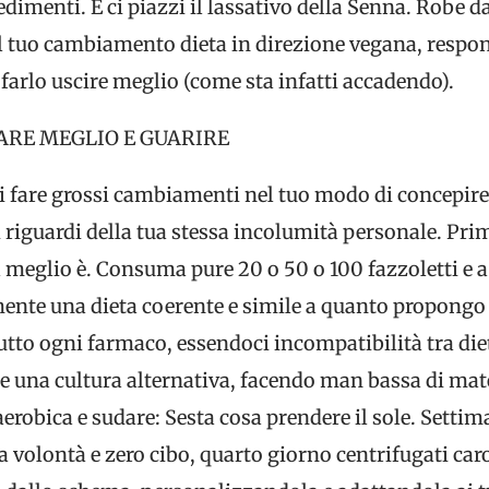
dimenti. E ci piazzi il lassativo della Senna. Robe d
l tuo cambiamento dieta in direzione vegana, respons
 farlo uscire meglio (come sta infatti accadendo).
TARE MEGLIO E GUARIRE
i fare grossi cambiamenti nel tuo modo di concepire 
riguardi della tua stessa incolumità personale. Pri
 meglio è. Consuma pure 20 o 50 o 100 fazzoletti e a 
ente una dieta coerente e simile a quanto propongo
 tutto ogni farmaco, essendoci incompatibilità tra di
e una cultura alternativa, facendo man bassa di mat
aerobica e sudare: Sesta cosa prendere il sole. Settima
a volontà e zero cibo, quarto giorno centrifugati ca