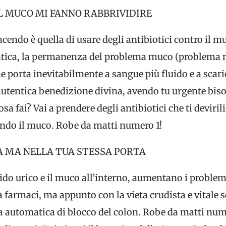
IL MUCO MI FANNO RABBRIVIDIRE
acendo è quella di usare degli antibiotici contro il mu
ratica, la permanenza del problema muco (problema n
e porta inevitabilmente a sangue più fluido e a scaric
utentica benedizione divina, avendo tu urgente bisog
osa fai? Vai a prendere degli antibiotici che ti deviril
ndo il muco. Robe da matti numero 1!
TA MA NELLA TUA STESSA PORTA
ido urico e il muco all’interno, aumentano i problemi
a farmaci, ma appunto con la vieta crudista e vitale so
a automatica di blocco del colon. Robe da matti nume