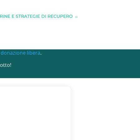
INE E STRATEGIE DI RECUPERO
→
a
donazione libera
.
otto!