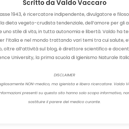
Scritto da
Valdo Vaccaro
sse 1943, è ricercatore indipendente, divulgatore e filoso
a dieta vegeto-crudista tendenziale, dell’amore per gli a
uno stile di vita, in tutta autonomia e libertà. Valdo ha t
r l’Italia e nel mondo trattando vari temi tra cui salute, et
oltre all’attività sul blog, è direttore scientifico e docen
ence University, la prima scuola di Igienismo Naturale Itali
DISCLAIMER
gliosamente NON-medico, ma igienista e libero ricercatore. Valdo Va
 informazioni presenti su questo sito hanno solo scopo informativo, n
sostituire il parere del medico curante.