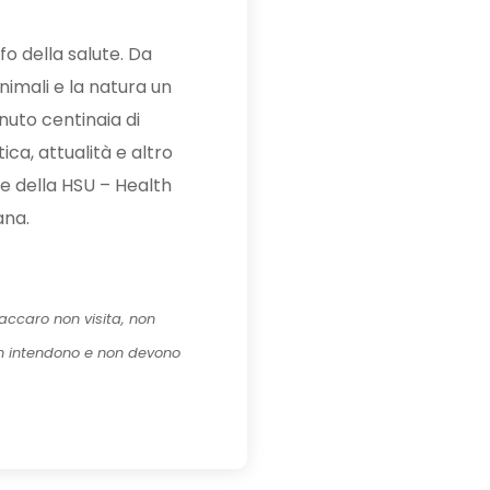
fo della salute. Da
nimali e la natura un
enuto centinaia di
ica, attualità e altro
te della HSU – Health
ana.
ccaro non visita, non
on intendono e non devono