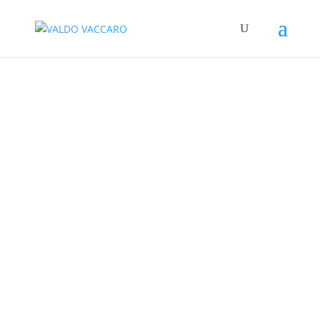
IL BLOG DI VALDO
VACCARO
SALUTE, ALIMENTAZIONE,
ATTUALITÀ, ETICA
Cerca: