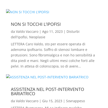
NON SI TOCCHI L’IPOFISI
da
Valdo Vaccaro
|
Ago 11, 2023
|
Disturbi
dell'ipofisi
,
Neoplasie
LETTERA Caro Valdo, sto per essere operata di
adenoma ipofisario. Soffro di stenosi lombare e
protusioni. Sono fibromialgica e non ho sensibilità a
dita piedi e mani. Negli ultimi mesi coliche forti alle
pelvi. In attesa di colonscopia, so di avere...
ASSISTENZA NEL POST-INTERVENTO
BARIATRICO
da
Valdo Vaccaro
|
Giu 15, 2023
|
Sovrappeso
LETTERA Buonasera, Mi sa indicare qualche