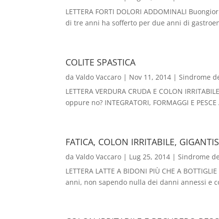
LETTERA FORTI DOLORI ADDOMINALI Buongiorno ca
di tre anni ha sofferto per due anni di gastroen
COLITE SPASTICA
da
Valdo Vaccaro
|
Nov 11, 2014
|
Sindrome del
LETTERA VERDURA CRUDA E COLON IRRITABILE Buon
oppure no? INTEGRATORI, FORMAGGI E PESCE Al
FATICA, COLON IRRITABILE, GIGANTI
da
Valdo Vaccaro
|
Lug 25, 2014
|
Sindrome dell
LETTERA LATTE A BIDONI PIÙ CHE A BOTTIGLIE Cia
anni, non sapendo nulla dei danni annessi e co