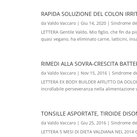
RAPIDA SOLUZIONE DEL COLON IRRIT
da
Valdo Vaccaro
|
Giu 14, 2020
|
Sindrome dell
LETTERA Gentile Valdo, Mio figlio, che fin da pi
quasi vegano, ha eliminato carne, latticini, ins
RIMEDI ALLA SOVRA-CRESCITA BATTE
da
Valdo Vaccaro
|
Nov 15, 2016
|
Sindrome del
LETTERA EX BODY BUILDER AFFLITTO DA DOLORI ART
incrollabile perseveranza nella alimentazione 
TONSILLE ASPORTATE, TIROIDE DISO
da
Valdo Vaccaro
|
Giu 25, 2016
|
Sindrome dell
LETTERA 5 MESI DI DIETA VALDIANA NEL 2014 Ci