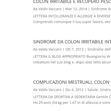
COLON IRRITABILE E RECUPERO PES
da
Valdo Vaccaro
|
Mar 12, 2014
|
Sindrome del
LETTERA INTOLLERANZE E ALLERGIE A DIVERSE RISO
Comprendo comunque il tuo super lavoro, venend
SINDROME DA COLON IRRITABILE IN
da
Valdo Vaccaro
|
Ott 7, 2013
|
Sindrome dell'
LETTERA IL BLOG APPROPRIATO Buongiorno dr Vac
imbattuto nel suo blog e, dopo aver letto alcun
COMPLICAZIONI MESTRUALI, COLON I
da
Valdo Vaccaro
|
Dic 6, 2012
|
Salute
,
Sindro
LETTERA DA SPORTIVA A SEDENTARIA Gentile Dr Vac
Ho 29 anni (54 kg per 1,67 m di altezza) e sono