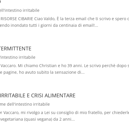
O
l'intestino irritabile
RSE CIBARIE Ciao Valdo, È la terza email che ti scrivo e spero qu
o inondato tutti i giorni da centinaia di email!...
TERMITTENTE
intestino irritabile
caro. Mi chiamo Christian e ho 39 anni. Le scrivo perchè dopo sv
e pagine, ho avuto subito la sensazione di...
RRITABILE E CRISI ALIMENTARE
me dell'intestino irritabile
caro, mi rivolgo a Lei su consiglio di mio fratello, per chiederle u
 vegetariana (quasi vegana) da 2 anni...