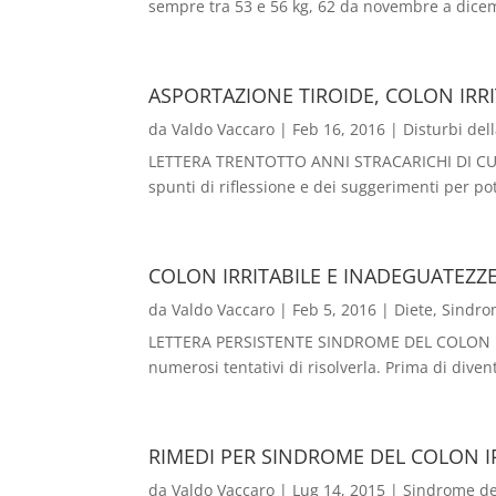
sempre tra 53 e 56 kg, 62 da novembre a dicem
ASPORTAZIONE TIROIDE, COLON IRRI
da
Valdo Vaccaro
|
Feb 16, 2016
|
Disturbi dell
LETTERA TRENTOTTO ANNI STRACARICHI DI CURE 
spunti di riflessione e dei suggerimenti per pot
COLON IRRITABILE E INADEGUATEZZ
da
Valdo Vaccaro
|
Feb 5, 2016
|
Diete
,
Sindrom
LETTERA PERSISTENTE SINDROME DEL COLON IRRIT
numerosi tentativi di risolverla. Prima di dive
RIMEDI PER SINDROME DEL COLON IR
da
Valdo Vaccaro
|
Lug 14, 2015
|
Sindrome dell