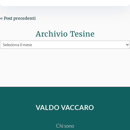
« Post precedenti
Archivio Tesine
Archivio
Tesine
VALDO VACCARO
Chi sono