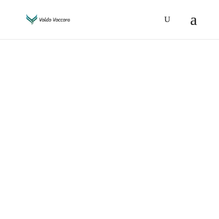
IL BLOG DI VALDO
VACCARO
SALUTE, ALIMENTAZIONE,
ATTUALITÀ, ETICA