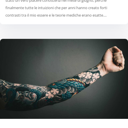
stato un vero piacere conoscerla nel mese di giugno, perché
finalmente tutte le intuizioni che per anni hanno creato forti
contrasti tra il mio essere e le teorie mediche erano esatte....