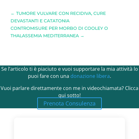
←
TUMORE VULVARE CON RECIDIVA, CURE
DEVASTANTI E CATATONIA
CONTROMISURE PER MORBO DI COOLEY O
THALASSEMIA MEDITERRANEA
→
Se l’articolo ti è piaciuto e vuoi supportare la mia attività lo
puoi fare con una
donazione libera
.
Vuoi parlare direttamente con me in videochiamata? Clicca
qui sotto!
Prenota Consulenza