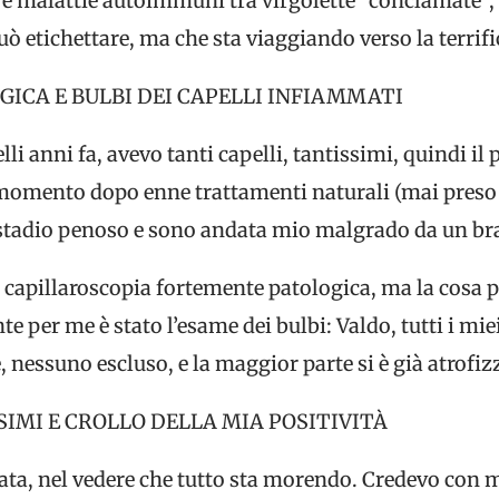
us e malattie autoimmuni tra virgolette “conclamate”,
ò etichettare, ma che sta viaggiando verso la terrif
ICA E BULBI DEI CAPELLI INFIAMMATI
li anni fa, avevo tanti capelli, tantissimi, quindi i
l momento dopo enne trattamenti naturali (mai pres
o stadio penoso e sono andata mio malgrado da un b
 capillaroscopia fortemente patologica, ma la cosa p
e per me è stato l’esame dei bulbi: Valdo, tutti i mie
nessuno escluso, e la maggior parte si è già atrofizz
MI E CROLLO DELLA MIA POSITIVITÀ
llata, nel vedere che tutto sta morendo. Credevo con m