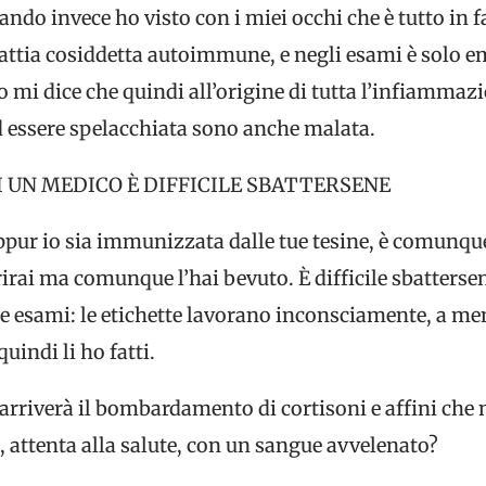
ando invece ho visto con i miei occhi che è tutto in 
lattia cosiddetta autoimmune, e negli esami è solo
o mi dice che quindi all’origine di tutta l’infiammaz
 essere spelacchiata sono anche malata.
I UN MEDICO È DIFFICILE SBATTERSENE
ppur io sia immunizzata dalle tue tesine, è comunque
rai ma comunque l’hai bevuto. È difficile sbattersene
e esami: le etichette lavorano inconsciamente, a me
uindi li ho fatti.
 arriverà il bombardamento di cortisoni e affini che
, attenta alla salute, con un sangue avvelenato?