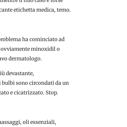
 mentre il mio caso è forse
icante etichetta medica, temo.
l problema ha cominciato ad
o ovviamente minoxidil o
ravo dermatologo.
iù devastante,
i bulbi sono circondati da un
ato e cicatrizzato. Stop.
assaggi, oli essenziali,