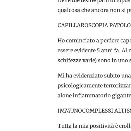
Nelle tue tesine parli di lup
qualcosa che ancora non si pu
CAPILLAROSCOPIA PATOLOG
Ho cominciato a perdere capel
essere evidente 5 anni fa. A
schifezze varie) sono in un
Mi ha evidenziato subito una
psicologicamente terrorizzant
alone infiammatorio gigante, 
IMMUNOCOMPLESSI ALTISSI
Tutta la mia positività è cro