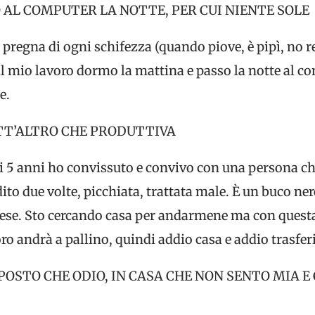
AL COMPUTER LA NOTTE, PER CUI NIENTE SOLE
, pregna di ogni schifezza (quando piove, è pipì, no r
r il mio lavoro dormo la mattina e passo la notte al c
e.
TT’ALTRO CHE PRODUTTIVA
i 5 anni ho convissuto e convivo con una persona che 
to due volte, picchiata, trattata male. È un buco ner
spese. Sto cercando casa per andarmene ma con quest
voro andrà a pallino, quindi addio casa e addio trasfe
N POSTO CHE ODIO, IN CASA CHE NON SENTO MIA 