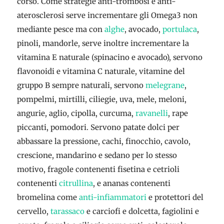
corso. Come strategie anti-trombosi e anti-
aterosclerosi serve incrementare gli Omega3 non
mediante pesce ma con
alghe
, avocado,
portulaca
,
pinoli, mandorle, serve inoltre incrementare la
vitamina E naturale (spinacino e avocado), servono
flavonoidi e vitamina C naturale, vitamine del
gruppo B sempre naturali, servono
melegrane
,
pompelmi, mirtilli, ciliegie, uva, mele, meloni,
angurie, aglio, cipolla, curcuma,
ravanelli
, rape
piccanti, pomodori. Servono patate dolci per
abbassare la pressione, cachi, finocchio, cavolo,
crescione, mandarino e sedano per lo stesso
motivo, fragole contenenti fisetina e cetrioli
contenenti
citrullina
, e ananas contenenti
bromelina come
anti-infiammatori
e protettori del
cervello,
tarassaco
e carciofi e dolcetta, fagiolini e